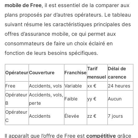
mobile de Free
, il est essentiel de la comparer aux
plans proposés par d’autres opérateurs. Le tableau
suivant résume les caractéristiques principales des
offres d’assurance mobile, ce qui permet aux
consommateurs de faire un choix éclairé en
fonction de leurs besoins spécifiques.
Tarif
Délai de
Opérateur
Couverture
Franchise
mensuel
carence
Free
Accidents, vols
Variable
xx €
24 heures
Opérateur
Accidents, vols,
Faible
yy €
Aucun
B
perte
Opérateur
Accidents
Élevée
zz €
7 jours
C
Il apparaît que l’offre de Free est
compétitive
grâce