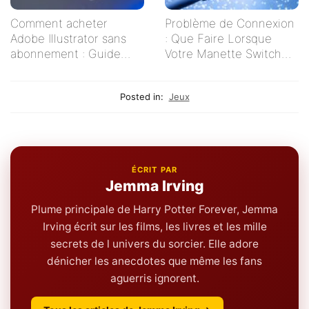
Comment acheter
Problème de Connexion
Adobe Illustrator sans
: Que Faire Lorsque
abonnement : Guide
Votre Manette Switch
pratique pour les
Ne Se Connecte Pas ?
créatifs indépendants
Posted in:
Jeux
ÉCRIT PAR
Jemma Irving
Plume principale de Harry Potter Forever, Jemma
Irving écrit sur les films, les livres et les mille
secrets de l univers du sorcier. Elle adore
dénicher les anecdotes que même les fans
aguerris ignorent.