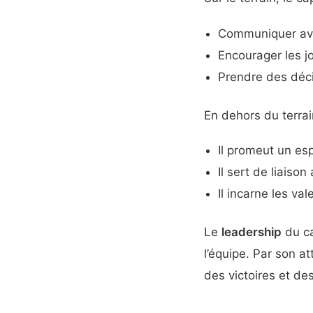
Communiquer avec
Encourager les j
Prendre des déci
En dehors du terrai
Il promeut un esp
Il sert de liaiso
Il incarne les va
Le
leadership
du ca
l’équipe. Par son at
des victoires et des