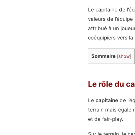
Le capitaine de l’é
valeurs de l’équipe 
attribué à un joueu
coéquipiers vers la 
Sommaire
[
show
]
Le rôle du c
Le
capitaine
de l’é
terrain mais égalem
et de fair-play.
Sur le terrain, le c