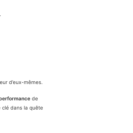
.
illeur d’eux-mêmes.
performance
de
e clé dans la quête