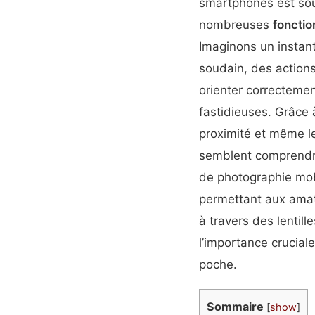
smartphones est sou
nombreuses
fonctio
Imaginons un instant
soudain, des action
orienter correctemen
fastidieuses. Grâce
proximité et même le
semblent comprendre 
de photographie mob
permettant aux amat
à travers des lentill
l’importance crucia
poche.
Sommaire
[
show
]