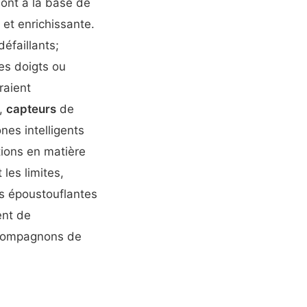
ont à la base de
 et enrichissante.
éfaillants;
es doigts ou
raient
s,
capteurs
de
nes intelligents
tions en matière
les limites,
s époustouflantes
ent de
s compagnons de