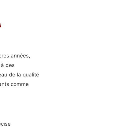
s
ères années,
 à des
eau de la qualité
icants comme
écise