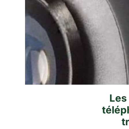
Les
télép
t