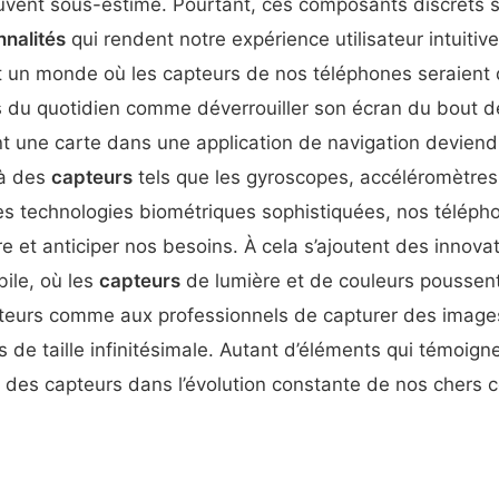
vent sous-estimé. Pourtant, ces composants discrets s
nnalités
qui rendent notre expérience utilisateur intuitive
 un monde où les capteurs de nos téléphones seraient d
s du quotidien comme déverrouiller son écran du bout d
t une carte dans une application de navigation deviend
 à des
capteurs
tels que les gyroscopes, accéléromètre
s technologies biométriques sophistiquées, nos télépho
et anticiper nos besoins. À cela s’ajoutent des innova
ile, où les
capteurs
de lumière et de couleurs poussent 
eurs comme aux professionnels de capturer des image
es de taille infinitésimale. Autant d’éléments qui témoign
le des capteurs dans l’évolution constante de nos cher