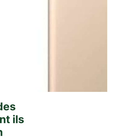
des
t ils
n