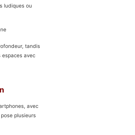
s ludiques ou
one
rofondeur, tandis
es espaces avec
an
martphones, avec
a pose plusieurs