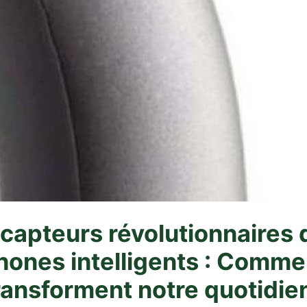
 capteurs révolutionnaires 
hones intelligents : Commen
ransforment notre quotidie