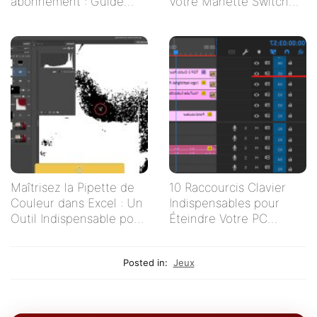
abonnement : Guide
Votre Manette Switch
pratique pour les
Ne Se Connecte Pas ?
créatifs indépendants
Maîtrisez la Pipette de
10 Raccourcis Clavier
Couleur dans Excel : Un
Indispensables pour
Outil Indispensable pour
Éteindre Votre PC
Vos Tableaux
Rapidement
Posted in:
Jeux