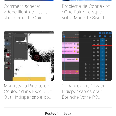
Comment acheter
Problème de Connexion
Adobe Illustrator sans
: Que Faire Lorsque
abonnement : Guide
Votre Manette Switch
pratique pour les
Ne Se Connecte Pas ?
créatifs indépendants
Maîtrisez la Pipette de
10 Raccourcis Clavier
Couleur dans Excel : Un
Indispensables pour
Outil Indispensable pour
Éteindre Votre PC
Vos Tableaux
Rapidement
Posted in:
Jeux