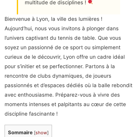
multitude de disciplines !
Bienvenue à Lyon, la ville des lumières !
Découvrez les endroits dédiés au
Aujourd’hui, nous vous invitons à plonger dans
tennis de table pendant la période
l’univers captivant du tennis de table. Que vous
olympique
soyez un passionné de ce sport ou simplement
https://t.co/TegwqOHb8s
curieux de le découvrir, Lyon offre un cadre idéal
pic.twitter.com/9xyGIctvLF
pour s’initier et se perfectionner. Partons à la
— France Tennis de Table
rencontre de clubs dynamiques, de joueurs
(@ffttofficiel)
July 25, 2024
passionnés et d’espaces dédiés où la balle rebondit
avec enthousiasme. Préparez-vous à vivre des
moments intenses et palpitants au cœur de cette
discipline fascinante !
Sommaire
[
show
]