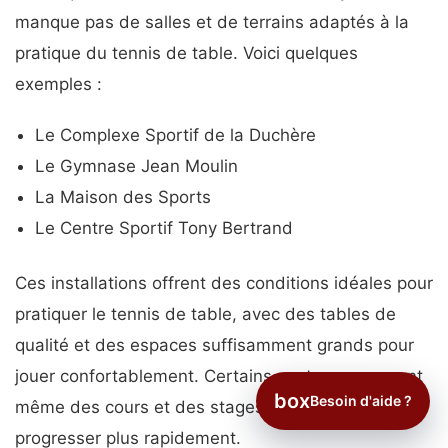
manque pas de salles et de terrains adaptés à la
pratique du tennis de table. Voici quelques
exemples :
Le Complexe Sportif de la Duchère
Le Gymnase Jean Moulin
La Maison des Sports
Le Centre Sportif Tony Bertrand
Ces installations offrent des conditions idéales pour
pratiquer le tennis de table, avec des tables de
qualité et des espaces suffisamment grands pour
jouer confortablement. Certains centres proposent
box
Besoin d'aide ?
même des cours et des stages pour vous aider à
progresser plus rapidement.