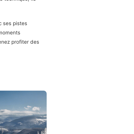
c ses pistes
s moments
enez profiter des