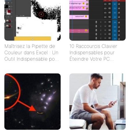
Maîtrisez la Pipette de
10 Raccourcis Clavier
Couleur dans Excel : Un
Indispensables pour
Outil Indispensable pour
Éteindre Votre PC
Vos Tableaux
Rapidement