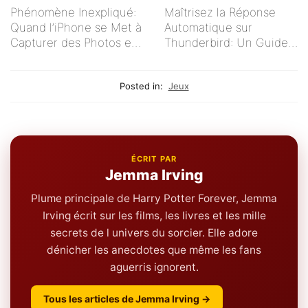
Phénomène Inexpliqué:
Maîtrisez la Réponse
Quand l’iPhone se Met à
Automatique sur
Capturer des Photos en
Thunderbird: Un Guide
Autonomie
Complet pour Gérer vos
E-mails Efficacement
Posted in:
Jeux
ÉCRIT PAR
Jemma Irving
Plume principale de Harry Potter Forever, Jemma
Irving écrit sur les films, les livres et les mille
secrets de l univers du sorcier. Elle adore
dénicher les anecdotes que même les fans
aguerris ignorent.
Tous les articles de Jemma Irving →