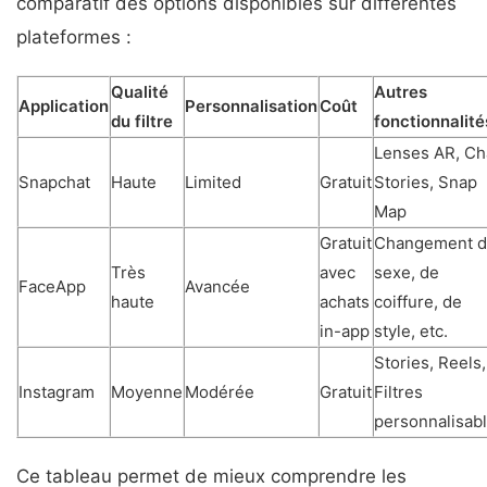
comparatif des options disponibles sur différentes
plateformes :
Qualité
Autres
Application
Personnalisation
Coût
du filtre
fonctionnalité
Lenses AR, Ch
Snapchat
Haute
Limited
Gratuit
Stories, Snap
Map
Gratuit
Changement 
Très
avec
sexe, de
FaceApp
Avancée
haute
achats
coiffure, de
in-app
style, etc.
Stories, Reels,
Instagram
Moyenne
Modérée
Gratuit
Filtres
personnalisab
Ce tableau permet de mieux comprendre les