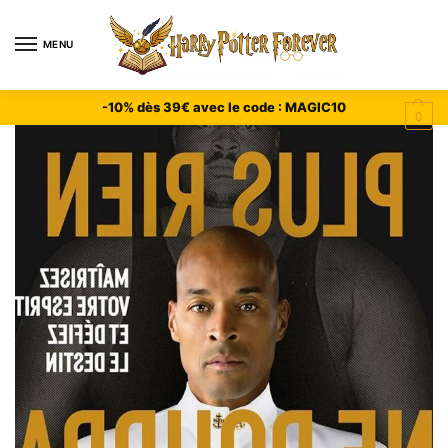
MENU
-10% dès 39€ avec le code : MAGIC10
0