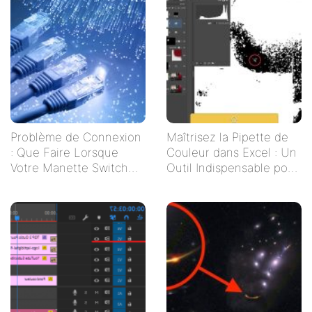
Problème de Connexion
Maîtrisez la Pipette de
: Que Faire Lorsque
Couleur dans Excel : Un
Votre Manette Switch
Outil Indispensable pour
Ne Se Connecte Pas ?
Vos Tableaux