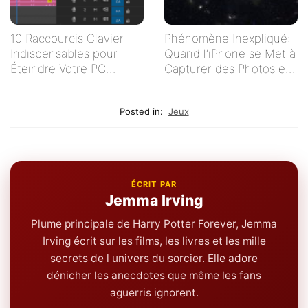
10 Raccourcis Clavier
Phénomène Inexpliqué:
Indispensables pour
Quand l’iPhone se Met à
Éteindre Votre PC
Capturer des Photos en
Rapidement
Autonomie
Posted in:
Jeux
ÉCRIT PAR
Jemma Irving
Plume principale de Harry Potter Forever, Jemma
Irving écrit sur les films, les livres et les mille
secrets de l univers du sorcier. Elle adore
dénicher les anecdotes que même les fans
aguerris ignorent.