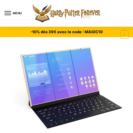
MENU
-10% dès 39€ avec le code : MAGIC10
0