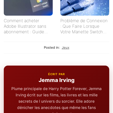
Comment acheter
Problème de Connexion
Adobe Illustrator sans
: Que Faire Lorsque
abonnement : Guide
Votre Manette Switch
pratique pour les
Ne Se Connecte Pas ?
créatifs indépendants
Posted in:
Jeux
ÉCRIT PAR
Jemma Irving
Plume principale de Harry Potter Forever, Jemma
Irving écrit sur les films, les livres et les mille
secrets de l univers du sorcier. Elle adore
dénicher les anecdotes que même les fans