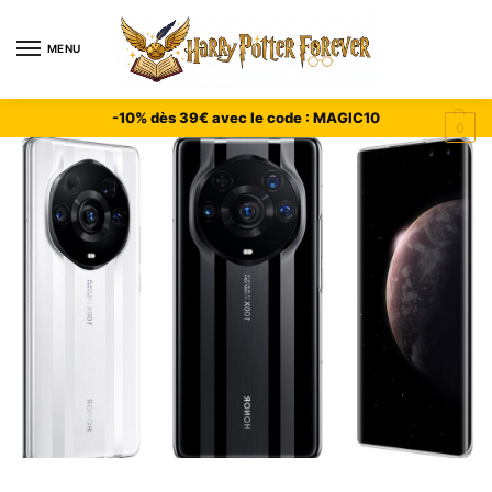
MENU
-10% dès 39€ avec le code : MAGIC10
0