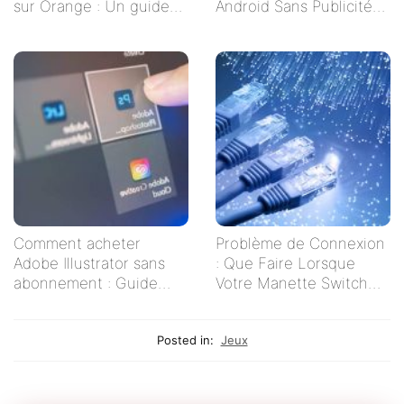
sur Orange : Un guide
Android Sans Publicités
étape par étape
pour un Visionnage
Serein
Comment acheter
Problème de Connexion
Adobe Illustrator sans
: Que Faire Lorsque
abonnement : Guide
Votre Manette Switch
pratique pour les
Ne Se Connecte Pas ?
créatifs indépendants
Posted in:
Jeux