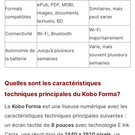
ePub, PDF, MOBI,
Formats
Similaires, mais
images, documents
compatibles
peut varier
textuels, BD
Wi-Fi
Connectivité
Wi-Fi, Bluetooth
majoritairement
Varie, mais
Autonomie de
Jusqu’à plusieurs
souvent plusieurs
la batterie
semaines
semaines
Quelles sont les caractéristiques
techniques principales du Kobo Forma?
Le
Kobo Forma
est une liseuse numérique avec les
caractéristiques techniques principales suivantes :
un écran tactile de
8 pouces
avec technologie E Ink
Carta, une résolution de
1440 x 1920 pixels
, un