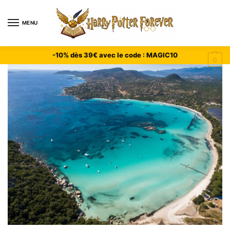
MENU
-10% dès 39€ avec le code : MAGIC10
0