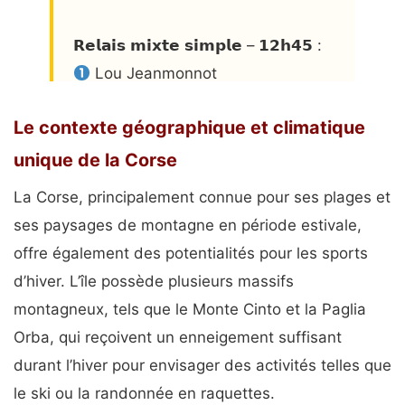
𝗥𝗲𝗹𝗮𝗶𝘀 𝗺𝗶𝘅𝘁𝗲 𝘀𝗶𝗺𝗽𝗹𝗲 – 𝟭𝟮𝗵𝟰𝟱 :
Lou Jeanmonnot
Emilien Jacquelin
Le contexte géographique et climatique
𝗥𝗲𝗹𝗮𝗶𝘀 𝗺𝗶𝘅𝘁𝗲 – 𝟭𝟰𝗵𝟰𝟱 :
unique de la Corse
Julia Simon
La Corse, principalement connue pour ses plages et
Sophie Chauveau
ses paysages de montagne en période estivale,
Fabien Claude
offre également des potentialités pour les sports
Quentin Fillon…
d’hiver. L’île possède plusieurs massifs
pic.twitter.com/idGPCIZZU0
montagneux, tels que le Monte Cinto et la Paglia
— FFS – Fédération Française de
Orba, qui reçoivent un enneigement suffisant
Ski (@FedFranceSki)
March 2, 2024
durant l’hiver pour envisager des activités telles que
le ski ou la randonnée en raquettes.