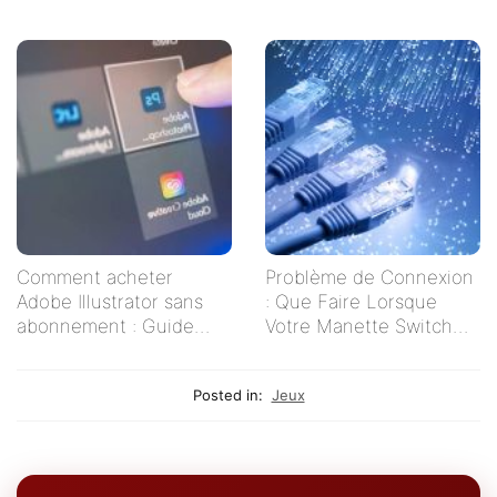
étape par étape
pour un Visionnage
Serein
Comment acheter
Problème de Connexion
Adobe Illustrator sans
: Que Faire Lorsque
abonnement : Guide
Votre Manette Switch
pratique pour les
Ne Se Connecte Pas ?
créatifs indépendants
Posted in:
Jeux