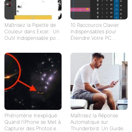
Maîtrisez la Pipette de
10 Raccourcis Clavier
Couleur dans Excel : Un
Indispensables pour
Outil Indispensable pour
Éteindre Votre PC
Vos Tableaux
Rapidement
Phénomène Inexpliqué:
Maîtrisez la Réponse
Quand l’iPhone se Met à
Automatique sur
Capturer des Photos en
Thunderbird: Un Guide