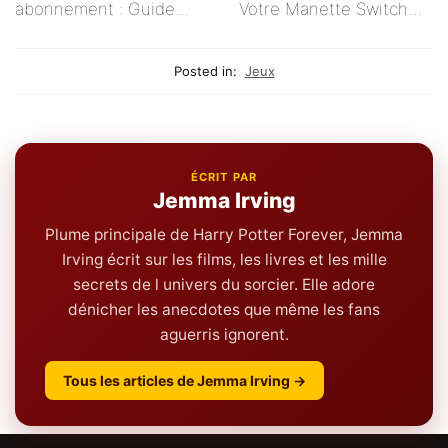
abonnement : Guide
Votre Manette Switch
pratique pour les
Ne Se Connecte Pas ?
créatifs indépendants
Posted in:
Jeux
ÉCRIT PAR
Jemma Irving
Plume principale de Harry Potter Forever, Jemma
Irving écrit sur les films, les livres et les mille
secrets de l univers du sorcier. Elle adore
dénicher les anecdotes que même les fans
aguerris ignorent.
Tous les articles de Jemma Irving →