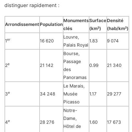
distinguer rapidement :
Monuments
Surface
Densité
Arrondissement
Population
clés
(km²)
(hab/km²)
Louvre,
er
1
16 620
1.83
9 074
Palais Royal
Bourse,
Passage
e
2
21 142
0.99
21 340
des
Panoramas
Le Marais,
e
3
34 248
Musée
1.17
29 277
Picasso
Notre-
Dame,
e
4
28 276
1.60
17 673
Hôtel de