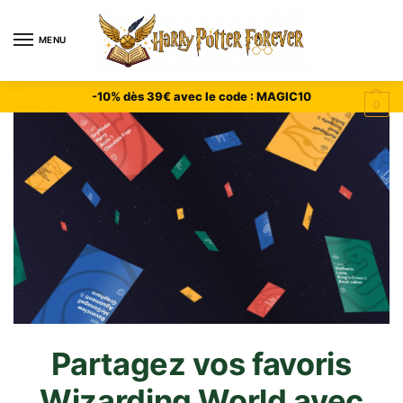
MENU
-10% dès 39€ avec le code : MAGIC10
0
Partagez vos favoris
Wizarding World avec