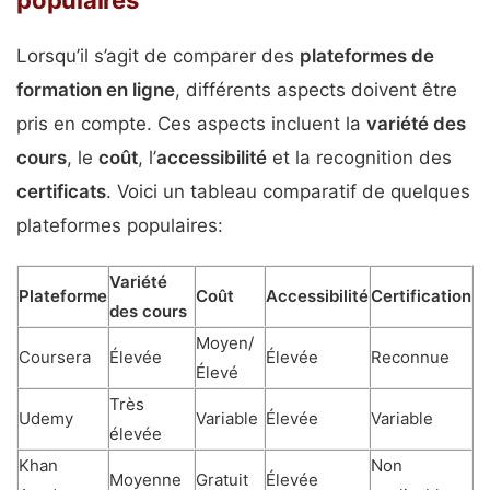
populaires
Lorsqu’il s’agit de comparer des
plateformes de
formation en ligne
, différents aspects doivent être
pris en compte. Ces aspects incluent la
variété des
cours
, le
coût
, l’
accessibilité
et la recognition des
certificats
. Voici un tableau comparatif de quelques
plateformes populaires:
Variété
Plateforme
Coût
Accessibilité
Certification
des cours
Moyen/
Coursera
Élevée
Élevée
Reconnue
Élevé
Très
Udemy
Variable
Élevée
Variable
élevée
Khan
Non
Moyenne
Gratuit
Élevée