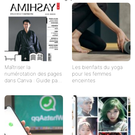
Maîtriser la
Les bienfaits du yoga
numérotation des pages
pour les femmes
dans Canva : Guide pas
enceintes
à pas pour une mise en
page impeccable