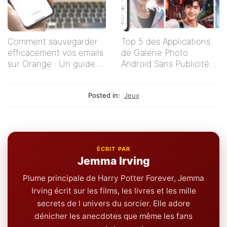
Comment sauvegarder
Top 5 des Applications
efficacement vos emails
de Galerie Photo
sur Orange : Un guide
Android Sans Publicités
étape par étape
pour un Visionnage
Serein
Posted in:
Jeux
ÉCRIT PAR
Jemma Irving
Plume principale de Harry Potter Forever, Jemma
Irving écrit sur les films, les livres et les mille
secrets de l univers du sorcier. Elle adore
dénicher les anecdotes que même les fans