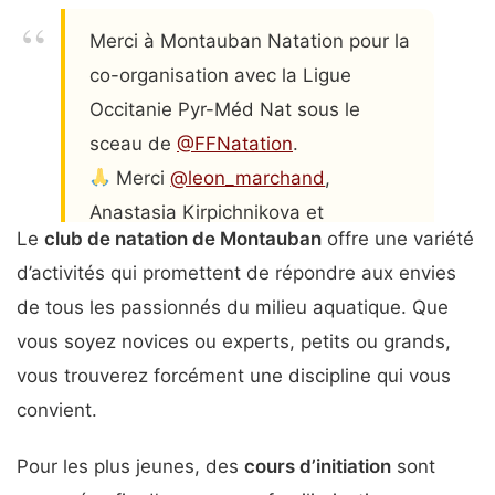
Merci à Montauban Natation pour la
co-organisation avec la Ligue
Occitanie Pyr-Méd Nat sous le
sceau de
@FFNatation
.
Merci
@leon_marchand
,
Anastasia Kirpichnikova et
Le
club de natation de Montauban
offre une variété
@ugo_ddr
de votre présence parmi
d’activités qui promettent de répondre aux envies
nous au bord des bassins de la
de tous les passionnés du milieu aquatique. Que
région
@Occitanie
! (2/3)
vous soyez novices ou experts, petits ou grands,
— Julien Ville (@Julien_Ville_)
vous trouverez forcément une discipline qui vous
November 10, 2024
convient.
Pour les plus jeunes, des
cours d’initiation
sont