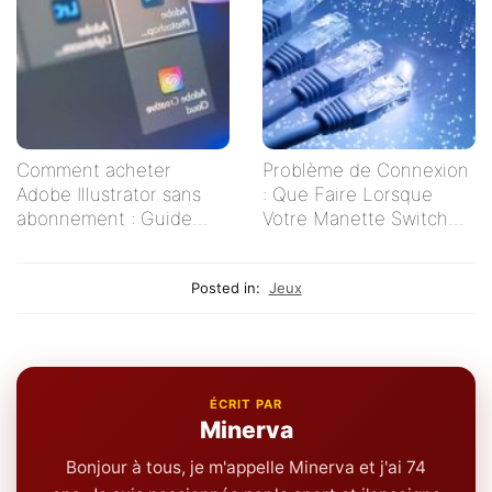
Comment acheter
Problème de Connexion
Adobe Illustrator sans
: Que Faire Lorsque
abonnement : Guide
Votre Manette Switch
pratique pour les
Ne Se Connecte Pas ?
créatifs indépendants
Posted in:
Jeux
ÉCRIT PAR
Minerva
Bonjour à tous, je m'appelle Minerva et j'ai 74