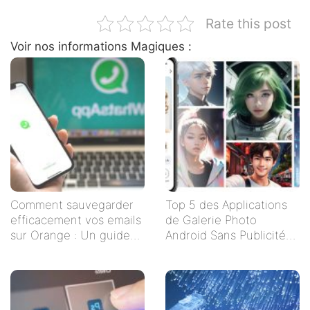
Rate this post
Voir nos informations Magiques :
Comment sauvegarder
Top 5 des Applications
efficacement vos emails
de Galerie Photo
sur Orange : Un guide
Android Sans Publicités
étape par étape
pour un Visionnage
Serein