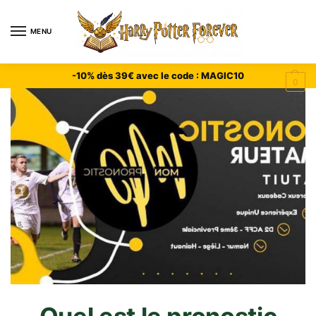
MENU
-10% dès 39€ avec le code : MAGIC10
0