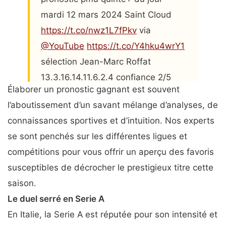
mardi 12 mars 2024 Saint Cloud
https://t.co/nwz1L7fPkv
via
@YouTube
https://t.co/Y4hku4wrY1
sélection Jean-Marc Roffat
13.3.16.14.11.6.2.4 confiance 2/5
Élaborer un pronostic gagnant est souvent
prudence dans vos jeux
l’aboutissement d’un savant mélange d’analyses, de
— Jean-Marc Roffat
connaissances sportives et d’intuition. Nos experts
(@Donner_la_main1)
March 11, 2024
se sont penchés sur les différentes ligues et
compétitions pour vous offrir un aperçu des favoris
susceptibles de décrocher le prestigieux titre cette
saison.
Le duel serré en Serie A
En Italie, la Serie A est réputée pour son intensité et