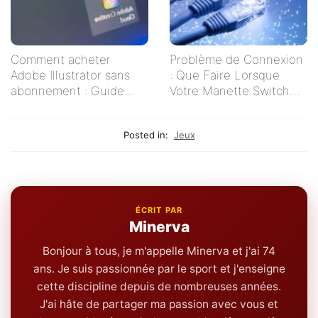
Comment acheter
Problème de Connexion
Adobe Illustrator sans
: Que Faire Lorsque
abonnement : Guide
Votre Manette Switch
pratique pour les
Ne Se Connecte Pas ?
créatifs indépendants
Posted in:
Jeux
ÉCRIT PAR
Minerva
Bonjour à tous, je m'appelle Minerva et j'ai 74
ans. Je suis passionnée par le sport et j'enseigne
cette discipline depuis de nombreuses années.
J'ai hâte de partager ma passion avec vous et