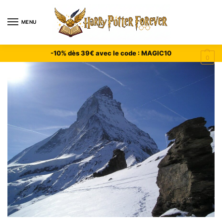
MENU
-10% dès 39€ avec le code : MAGIC10
0