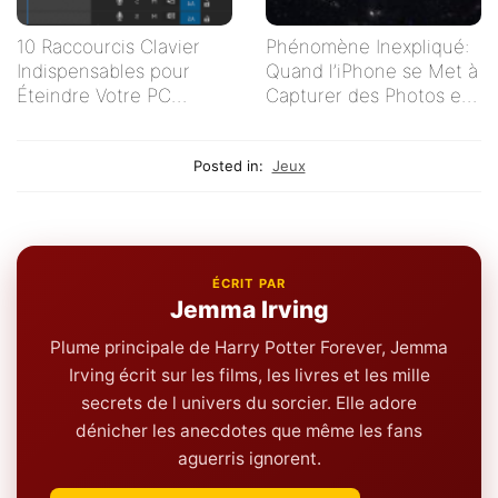
10 Raccourcis Clavier
Phénomène Inexpliqué:
Indispensables pour
Quand l’iPhone se Met à
Éteindre Votre PC
Capturer des Photos en
Rapidement
Autonomie
Posted in:
Jeux
ÉCRIT PAR
Jemma Irving
Plume principale de Harry Potter Forever, Jemma
Irving écrit sur les films, les livres et les mille
secrets de l univers du sorcier. Elle adore
dénicher les anecdotes que même les fans
aguerris ignorent.