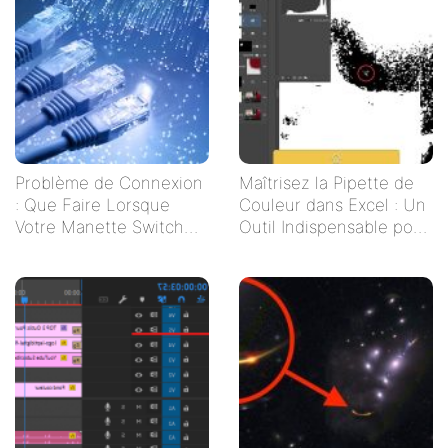
Problème de Connexion
Maîtrisez la Pipette de
: Que Faire Lorsque
Couleur dans Excel : Un
Votre Manette Switch
Outil Indispensable pour
Ne Se Connecte Pas ?
Vos Tableaux