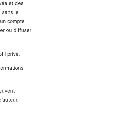
ivée et des
 sans le
à un compte
er ou diffuser
fil privé.
formations
peuvent
d’auteur.