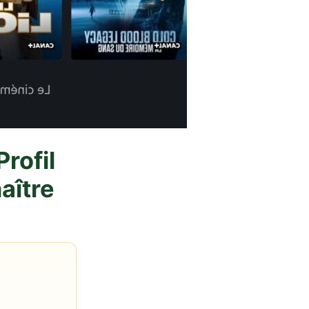
rofil
aître