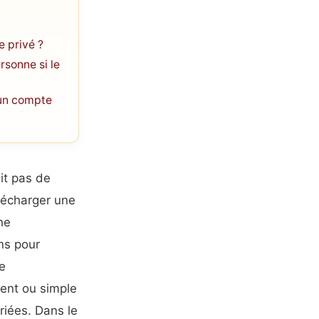
e privé ?
rsonne si le
’un compte
it pas de
élécharger une
he
ns pour
e
ment ou simple
riées. Dans le