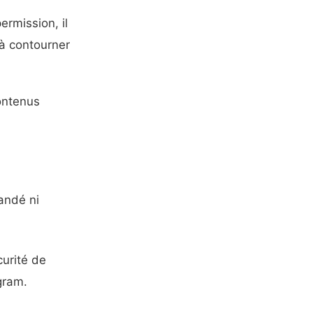
ermission, il
 à contourner
contenus
andé ni
curité de
gram.