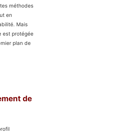
entes méthodes
ut en
bilité. Mais
 est protégée
emier plan de
gement de
ofil