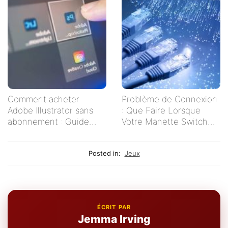
Comment acheter
Problème de Connexion
Adobe Illustrator sans
: Que Faire Lorsque
abonnement : Guide
Votre Manette Switch
pratique pour les
Ne Se Connecte Pas ?
créatifs indépendants
Posted in:
Jeux
ÉCRIT PAR
Jemma Irving