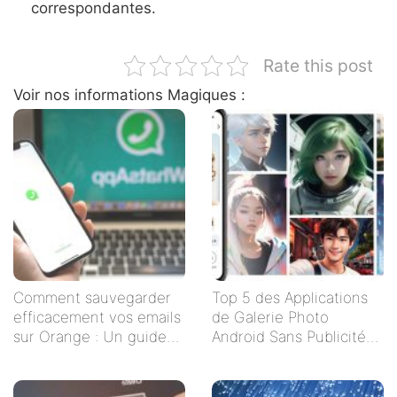
correspondantes.
Rate this post
Voir nos informations Magiques :
Comment sauvegarder
Top 5 des Applications
efficacement vos emails
de Galerie Photo
sur Orange : Un guide
Android Sans Publicités
étape par étape
pour un Visionnage
Serein