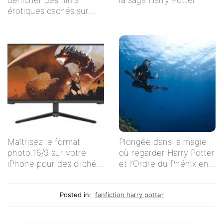
érotiques cachés sur
Netflix
Maîtrisez le format
Plongée dans la magie:
photo 16/9 sur votre
où regarder Harry Potter
iPhone pour des clichés
et l’Ordre du Phénix en
impeccables !
streaming en français ?
Posted in:
fanfiction harry potter