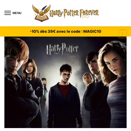
MENU
-10% dès 39€ avec le code : MAGIC10
0