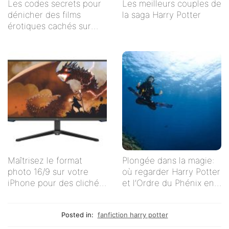
Les codes secrets pour
Les meilleurs couples de
dénicher des films
la saga Harry Potter
érotiques cachés sur
Netflix
Maîtrisez le format
Plongée dans la magie:
photo 16/9 sur votre
où regarder Harry Potter
iPhone pour des clichés
et l’Ordre du Phénix en
impeccables !
streaming en français ?
Posted in:
fanfiction harry potter