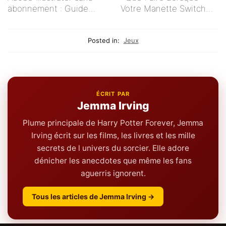
abonnement : Guide
Votre Manette Switch
pratique pour les
Ne Se Connecte Pas ?
créatifs indépendants
Posted in:
Jeux
ÉCRIT PAR
Jemma Irving
Plume principale de Harry Potter Forever, Jemma
Irving écrit sur les films, les livres et les mille
secrets de l univers du sorcier. Elle adore
dénicher les anecdotes que même les fans
aguerris ignorent.
Tous les articles de Jemma Irving →