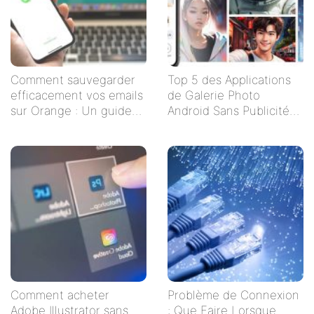
Comment sauvegarder
Top 5 des Applications
efficacement vos emails
de Galerie Photo
sur Orange : Un guide
Android Sans Publicités
étape par étape
pour un Visionnage
Serein
Comment acheter
Problème de Connexion
Adobe Illustrator sans
: Que Faire Lorsque