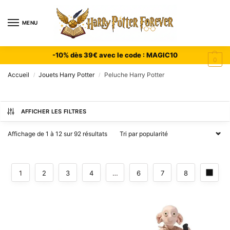
MENU
-10% dès 39€ avec le code : MAGIC10
0
Accueil
Jouets Harry Potter
Peluche Harry Potter
/
/
AFFICHER LES FILTRES
Affichage de 1 à 12 sur 92 résultats
1
2
3
4
…
6
7
8