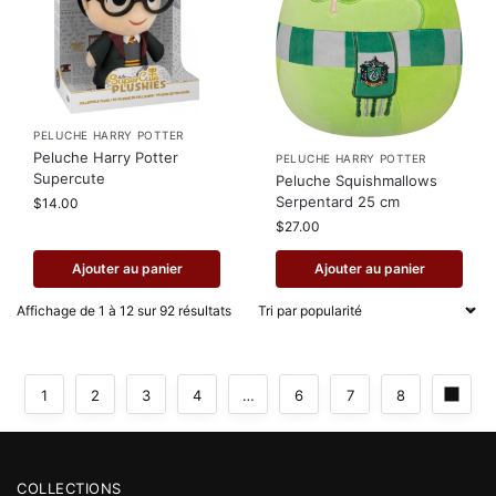
PELUCHE HARRY POTTER
Peluche Harry Potter
PELUCHE HARRY POTTER
Supercute
Peluche Squishmallows
Serpentard 25 cm
$
14.00
$
27.00
Ajouter au panier
Ajouter au panier
Affichage de 1 à 12 sur 92 résultats
1
2
3
4
…
6
7
8
COLLECTIONS