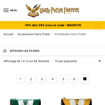
MENU
-10% dès 39€ avec le code : MAGIC10
0
Accueil
Accessoires Harry Potter
Portefeuille Harry Potter
/
/
AFFICHER LES FILTRES
Affichage de 1 à 12 sur 64 résultats
1
2
3
4
5
6