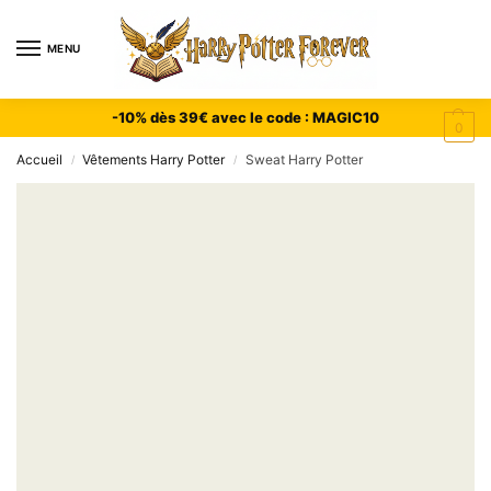
MENU
-10% dès 39€ avec le code : MAGIC10
0
Accueil
Vêtements Harry Potter
Sweat Harry Potter
/
/