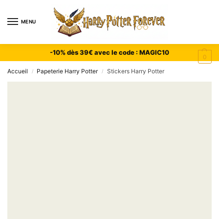
MENU
-10% dès 39€ avec le code : MAGIC10
0
Accueil
Papeterie Harry Potter
Stickers Harry Potter
/
/