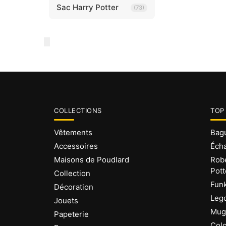
Sac Harry Potter
(73)
COLLECTIONS
TOP
Vêtements
Bagu
Accessoires
Écha
Maisons de Poudlard
Robe
Pott
Collection
Funk
Décoration
Lego
Jouets
Mug 
Papeterie
Colo