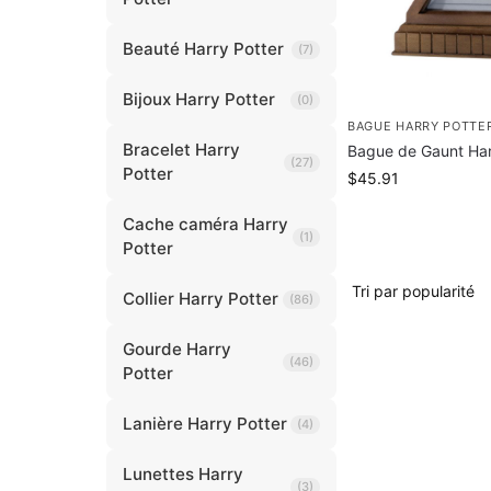
Beauté Harry Potter
(7)
Bijoux Harry Potter
(0)
BAGUE HARRY POTTE
Bracelet Harry
Bague de Gaunt Har
(27)
Potter
$
45.91
Cache caméra Harry
(1)
Potter
Collier Harry Potter
(86)
Gourde Harry
(46)
Potter
Lanière Harry Potter
(4)
Lunettes Harry
(3)