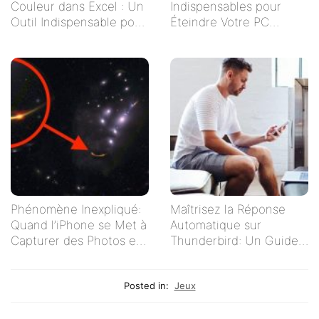
Couleur dans Excel : Un
Indispensables pour
Outil Indispensable pour
Éteindre Votre PC
Vos Tableaux
Rapidement
Phénomène Inexpliqué:
Maîtrisez la Réponse
Quand l’iPhone se Met à
Automatique sur
Capturer des Photos en
Thunderbird: Un Guide
Autonomie
Complet pour Gérer vos
E-mails Efficacement
Posted in:
Jeux