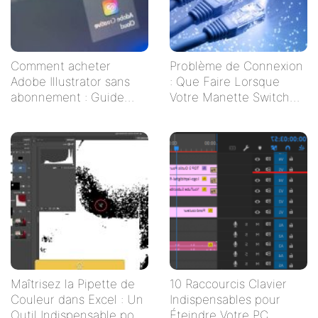
Comment acheter
Problème de Connexion
Adobe Illustrator sans
: Que Faire Lorsque
abonnement : Guide
Votre Manette Switch
pratique pour les
Ne Se Connecte Pas ?
créatifs indépendants
Maîtrisez la Pipette de
10 Raccourcis Clavier
Couleur dans Excel : Un
Indispensables pour
Outil Indispensable pour
Éteindre Votre PC