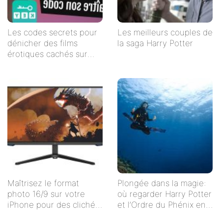
Les codes secrets pour
Les meilleurs couples de
dénicher des films
la saga Harry Potter
érotiques cachés sur
Netflix
Maîtrisez le format
Plongée dans la magie:
photo 16/9 sur votre
où regarder Harry Potter
iPhone pour des clichés
et l’Ordre du Phénix en
impeccables !
streaming en français ?