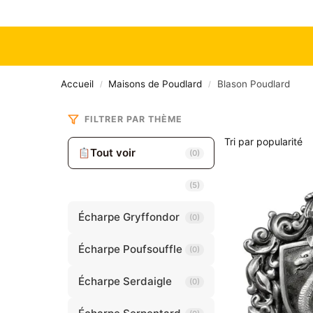
Accueil
Maisons de Poudlard
Blason Poudlard
/
/
FILTRER PAR THÈME
Tout voir
(0)
Blason Poudlard
(5)
Écharpe Gryffondor
(0)
Écharpe Poufsouffle
(0)
Écharpe Serdaigle
(0)