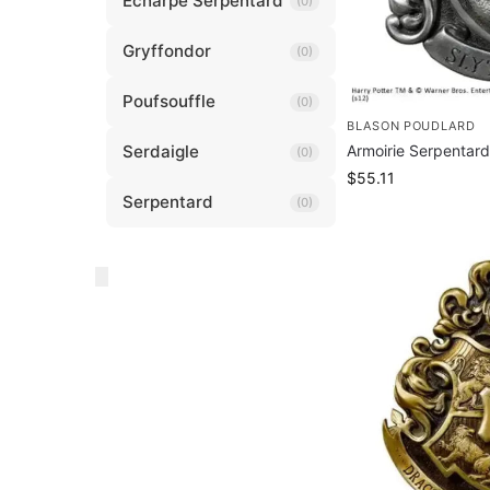
Écharpe Serpentard
(0)
Gryffondor
(0)
Poufsouffle
(0)
BLASON POUDLARD
Serdaigle
Armoirie Serpentard
(0)
$
55.11
Serpentard
(0)