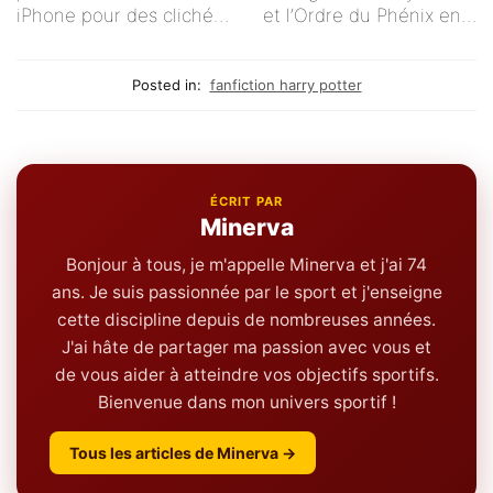
iPhone pour des clichés
et l’Ordre du Phénix en
impeccables !
streaming en français ?
Posted in:
fanfiction harry potter
ÉCRIT PAR
Minerva
Bonjour à tous, je m'appelle Minerva et j'ai 74
ans. Je suis passionnée par le sport et j'enseigne
cette discipline depuis de nombreuses années.
J'ai hâte de partager ma passion avec vous et
de vous aider à atteindre vos objectifs sportifs.
Bienvenue dans mon univers sportif !
Tous les articles de Minerva →