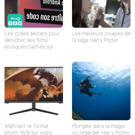
Les codes secrets pour
Les meilleurs couples de
dénicher des films
la saga Harry Potter
érotiques cachés sur
Netflix
Maîtrisez le format
Plongée dans la magie:
photo 16/9 sur votre
où regarder Harry Potter