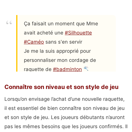
Ça faisait un moment que Mme
avait acheté une
#Silhouette
#Caméo
sans s'en servir
Je me la suis approprié pour
personnaliser mon cordage de
raquette de
#badminton
Cette machine est fantastique
Connaître son niveau et son style de jeu
Très satisfait du motif 1, le 2e est à
revoir
#bad
#volant
#breizh
#bzh
Lorsqu’on envisage l’achat d’une nouvelle raquette,
#SRFC
pic.twitter.com/wf0CQBcFTI
il est essentiel de bien connaître son niveau de jeu
— Virgil Huby #JeSuisPaul
🕯
et son style de jeu. Les joueurs débutants n’auront
(@HubyVirgil)
December 8, 2023
pas les mêmes besoins que les joueurs confirmés. Il