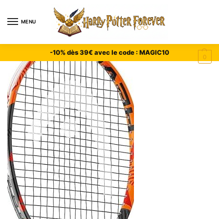
MENU
-10% dès 39€ avec le code : MAGIC10
0