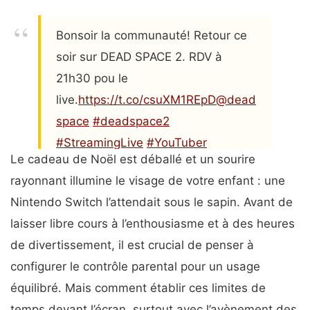
Bonsoir la communauté! Retour ce
soir sur DEAD SPACE 2. RDV à
21h30 pou le
live.
https://t.co/csuXM1REpD
@dead
space
#deadspace2
#StreamingLive
#YouTuber
Le cadeau de Noël est déballé et un sourire
#Live
#LiveStream
#liveshow
rayonnant illumine le visage de votre enfant : une
#gamingcommunity
#GamingSetup
Nintendo Switch l’attendait sous le sapin. Avant de
#Jeu
#Video
@Retweelgend
laisser libre cours à l’enthousiasme et à des heures
@RTStreamee
de divertissement, il est crucial de penser à
pic.twitter.com/BTLnk1vOj3
configurer le contrôle parental pour un usage
— IKA-TV GAMING (@SteeweMary)
équilibré. Mais comment établir ces limites de
January 7, 2023
temps devant l’écran, surtout avec l’avènement des