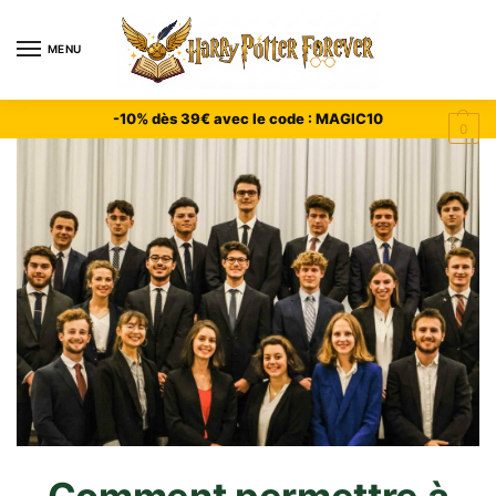
MENU
-10% dès 39€ avec le code : MAGIC10
0