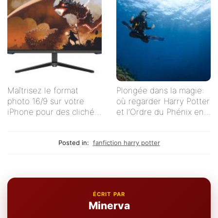
Maîtrisez le format
Plongée dans la magie:
photo 16/9 sur votre
où regarder Harry Potter
iPhone pour des clichés
et l’Ordre du Phénix en
impeccables !
streaming en français ?
Posted in:
fanfiction harry potter
ÉCRIT PAR
Minerva