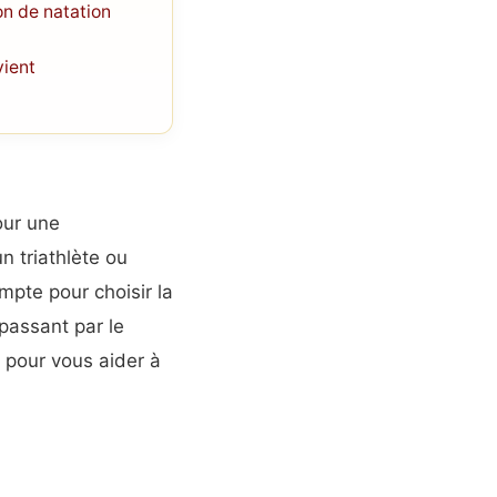
on de natation
vient
our une
n triathlète ou
mpte pour choisir la
 passant par le
s pour vous aider à