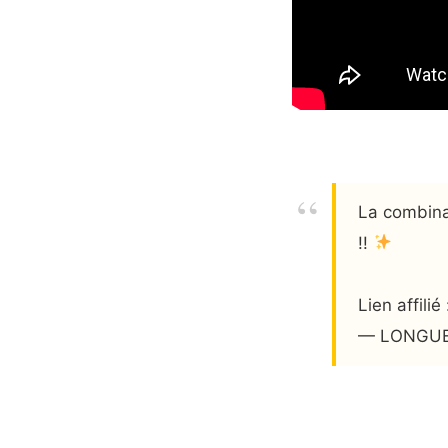
La combina
!!
Lien affilié
— LONGUE