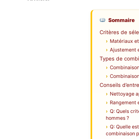
Sommaire
Critères de sél
Matériaux et
Ajustement et
Types de combi
Combinaison
Combinaison
Conseils d’entr
Nettoyage a
Rangement 
Q: Quels cri
hommes ?
Q: Quelle es
combinaison 