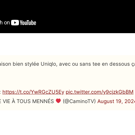
ison bien stylée Uniqlo, avec ou sans tee en dessous ç
 :
https://t.co/YwRGcZU5Ey
pic.twitter.com/y9cjzkGbBM
 VIE À TOUS MENNÉS
(@CaminoTV)
August 19, 202