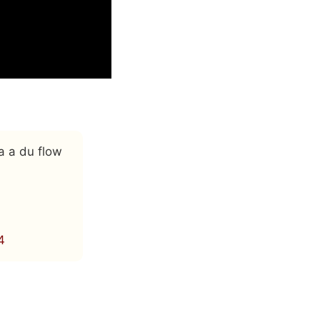
a a du flow
4