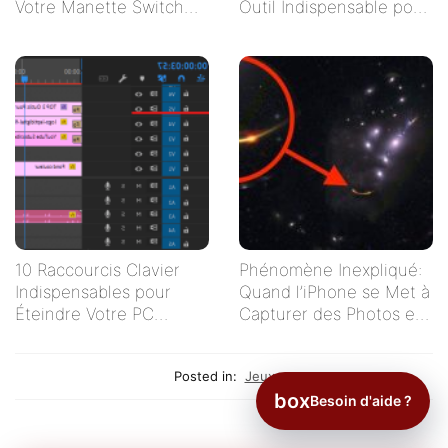
Votre Manette Switch
Outil Indispensable pour
Ne Se Connecte Pas ?
Vos Tableaux
10 Raccourcis Clavier
Phénomène Inexpliqué:
Indispensables pour
Quand l’iPhone se Met à
Éteindre Votre PC
Capturer des Photos en
Rapidement
Autonomie
Posted in:
Jeux
box
Besoin d'aide ?