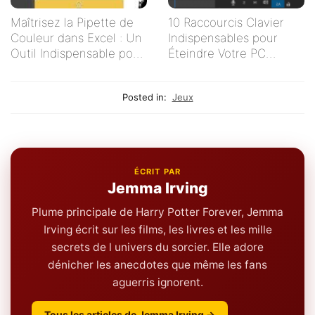
Maîtrisez la Pipette de
10 Raccourcis Clavier
Couleur dans Excel : Un
Indispensables pour
Outil Indispensable pour
Éteindre Votre PC
Vos Tableaux
Rapidement
Posted in:
Jeux
ÉCRIT PAR
Jemma Irving
Plume principale de Harry Potter Forever, Jemma
Irving écrit sur les films, les livres et les mille
secrets de l univers du sorcier. Elle adore
dénicher les anecdotes que même les fans
aguerris ignorent.
Tous les articles de Jemma Irving →