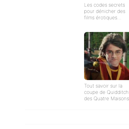
Les codes secrets
pour dénicher des
films érotiques
cachés sur Netflix
Tout savoir sur la
coupe de Quidditch
des Quatre Maisons