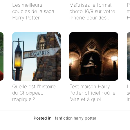
Les meilleurs
Maîtrisez le format
P
couples de la saga
photo 16/9 sur votre
m
Harry Potter
iPhone pour des
H
clichés impeccables !
l
s
f
Quelle est l’histoire
Test maison Harry
L
du Choixpeau
Potter officiel : où le
s
magique ?
faire et à quoi
i
s’attendre
H
Posted in:
fanfiction harry potter