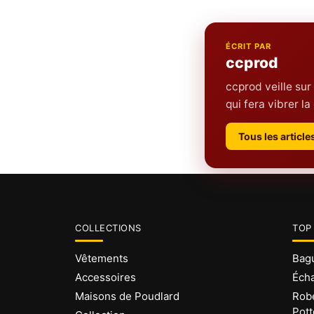
ÉCRIT PAR
ccprod
ccprod veille sur
qui fera vibrer 
Tous les articl
COLLECTIONS
TOP
Vêtements
Bagu
Accessoires
Écha
Maisons de Poudlard
Robe
Pott