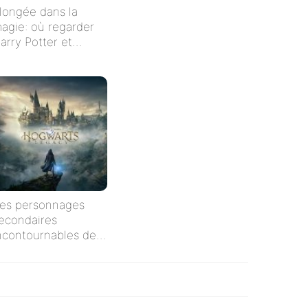
longée dans la
agie: où regarder
arry Potter et
’Ordre du Phénix en
treaming en
rançais ?
es personnages
econdaires
ncontournables de
arry Potter