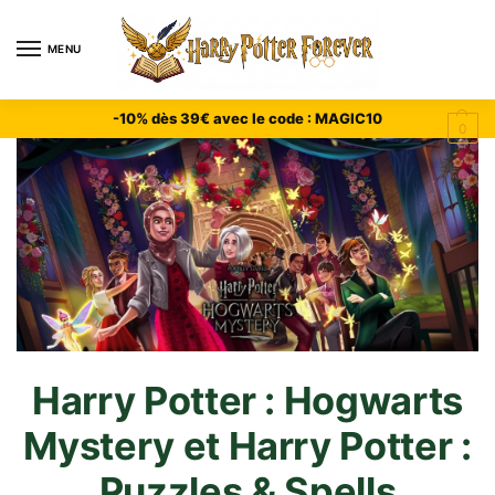
MENU
-10% dès 39€ avec le code : MAGIC10
0
Harry Potter : Hogwarts
Mystery et Harry Potter :
Puzzles & Spells