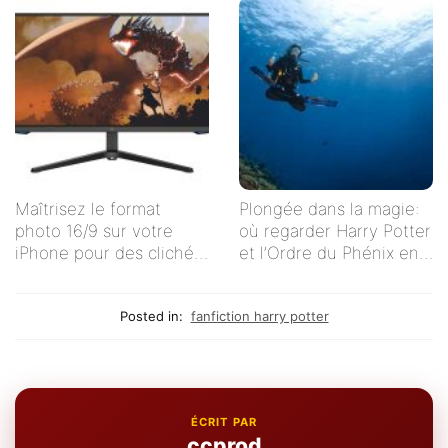
Maîtrisez le format
Plongée dans la magie:
photo 16/9 sur votre
où regarder Harry Potter
iPhone pour des clichés
et l’Ordre du Phénix en
impeccables !
streaming en français ?
Posted in:
fanfiction harry potter
ÉCRIT PAR
ccprod