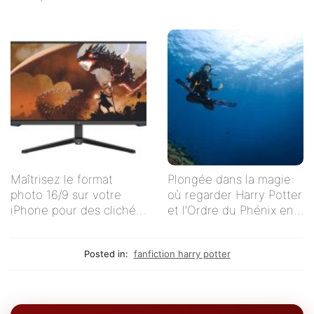
Netflix
Maîtrisez le format
Plongée dans la magie:
photo 16/9 sur votre
où regarder Harry Potter
iPhone pour des clichés
et l’Ordre du Phénix en
impeccables !
streaming en français ?
Posted in:
fanfiction harry potter