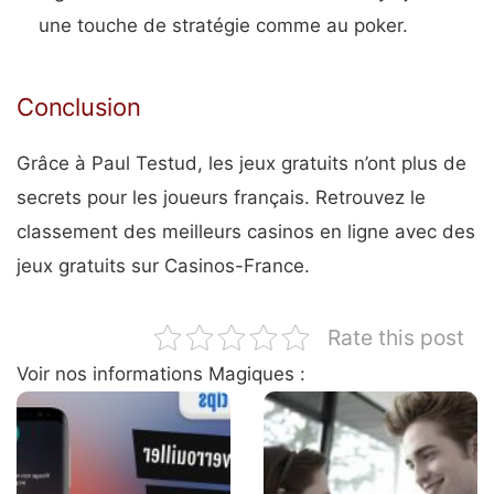
une touche de stratégie comme au poker.
Conclusion
Grâce à Paul Testud, les jeux gratuits n’ont plus de
secrets pour les joueurs français. Retrouvez le
classement des meilleurs casinos en ligne avec des
jeux gratuits sur Casinos-France.
Rate this post
Voir nos informations Magiques :