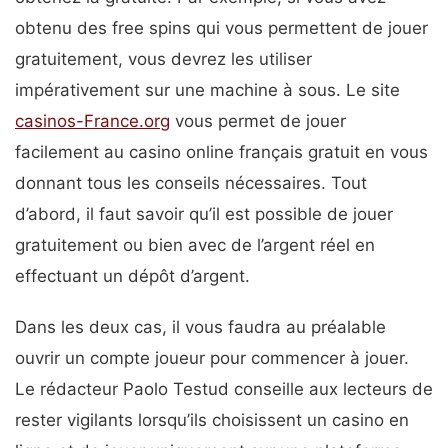
obtenu des free spins qui vous permettent de jouer
gratuitement, vous devrez les utiliser
impérativement sur une machine à sous. Le
site
casinos-France.org
vous permet de jouer
facilement au
casino online français gratuit
en vous
donnant tous les conseils nécessaires. Tout
d’abord, il faut savoir qu’il est possible de jouer
gratuitement ou bien avec de l
’argent réel
en
effectuant un
dépôt
d’argent.
Dans les deux cas, il vous faudra au préalable
ouvrir un compte joueur pour commencer à jouer.
Le
rédacteur
Paolo Testud conseille aux lecteurs de
rester vigilants lorsqu’ils choisissent un casino en