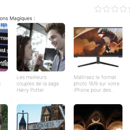
ions Magiques :
s
Les meilleurs
Maîtrisez le format
s
couples de la saga
photo 16/9 sur votre
Harry Potter
iPhone pour des
clichés impeccables !