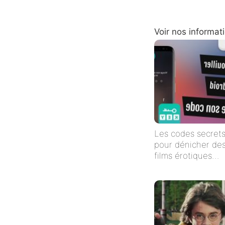
Voir nos informat
Les codes secret
pour dénicher de
films érotiques
cachés sur Netflix