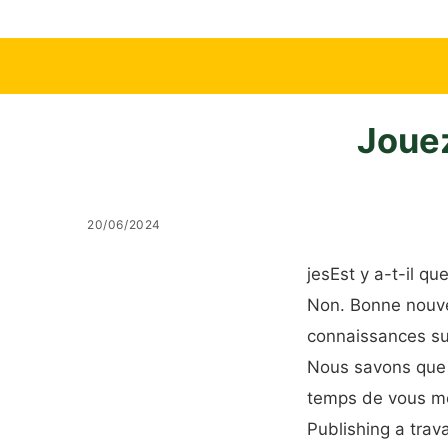
Jouez
20/06/2024
je
s
Est
y a-t-il qu
Non. Bonne nouvel
connaissances sur
Nous savons que v
temps de vous me
Publishing a trav