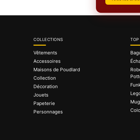
COLLECTIONS
TOP
Vêtements
Bagu
Accessoires
Écha
Maisons de Poudlard
Robe
Pott
Collection
Funk
Décoration
Lego
Jouets
Mug 
Papeterie
Colo
Personnages