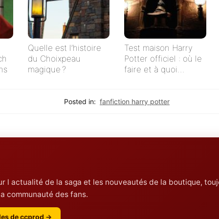
Quelle est l’histoire
Test maison Harry
ch
du Choixpeau
Potter officiel : où le
ns
magique ?
faire et à quoi
s’attendre
Posted in:
fanfiction harry potter
ur l actualité de la saga et les nouveautés de la boutique, touj
r la communauté des fans.
cles de ccprod →