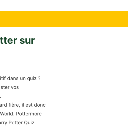
ter sur
tif dans un quiz ?
ester vos
.
d fière, il est donc
 World. Pottermore
arry Potter Quiz