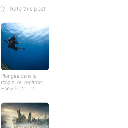
Rate this post
Plongée dans la
magie: où regarder
Harry Potter et
l’Ordre du Phénix en
streaming en
français ?