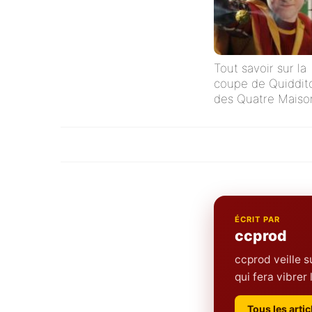
Tout savoir sur la
coupe de Quiddit
des Quatre Maiso
ÉCRIT PAR
ccprod
ccprod veille s
qui fera vibre
Tous les arti