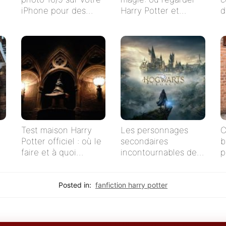
iPhone pour des
Harry Potter et
d
clichés impeccables !
l’Ordre du Phénix en
streaming en
français ?
Test maison Harry
Les personnages
C
Potter officiel : où le
secondaires
b
faire et à quoi
incontournables de
p
s’attendre
Harry Potter
Posted in:
fanfiction harry potter