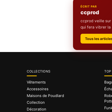
ÉCRIT PAR
ccprod
ccprod veille sur
qui fera vibrer 
Tous les articl
COLLECTIONS
TOP
Vêtements
Bagu
Accessoires
Écha
Maisons de Poudlard
Robe
Pott
Collection
Funk
Décoration