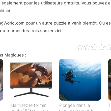
 également pour les utilisateurs gratuits. Vous pouvez e
d ici.
ngWorld.com pour un autre puzzle à venir bientôt. Ou e
u tournoi des trois sorciers ici.
ns Magiques :
Maîtrisez le format
Plongée dans la
T
photo 16/9 sur votre
magie: où regarder
c