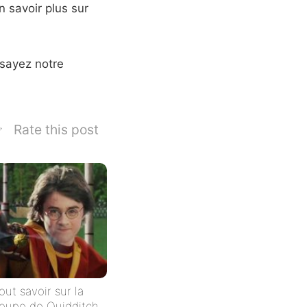
n savoir plus sur
ssayez notre
Rate this post
out savoir sur la
oupe de Quidditch