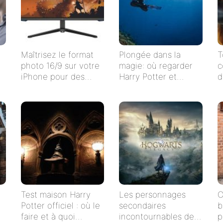
Maîtrisez le format
Plongée dans la
T
photo 16/9 sur votre
magie: où regarder
c
iPhone pour des
Harry Potter et
d
clichés impeccables !
l’Ordre du Phénix en
streaming en
français ?
Test maison Harry
Les personnages
C
Potter officiel : où le
secondaires
b
faire et à quoi
incontournables de
p