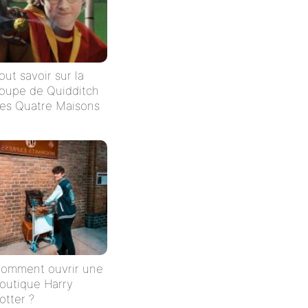
out savoir sur la
oupe de Quidditch
es Quatre Maisons
omment ouvrir une
outique Harry
otter ?