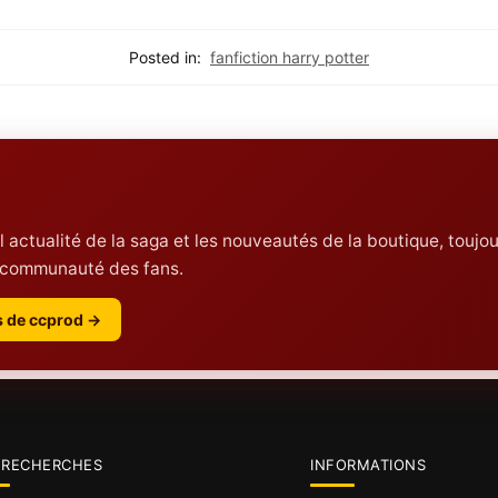
s’attendre
Harry Potter
Posted in:
fanfiction harry potter
 l actualité de la saga et les nouveautés de la boutique, toujou
la communauté des fans.
es de ccprod →
 RECHERCHES
INFORMATIONS