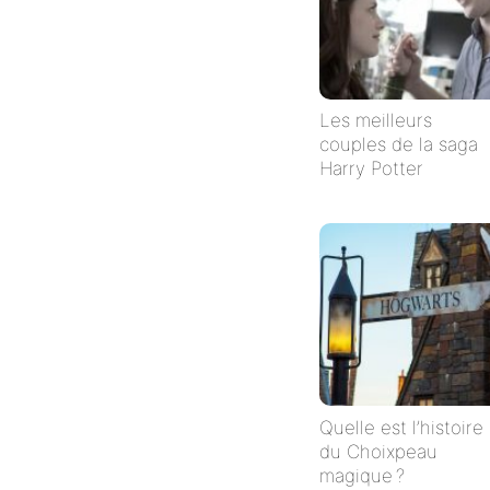
Les meilleurs
couples de la saga
Harry Potter
Quelle est l’histoire
du Choixpeau
magique ?