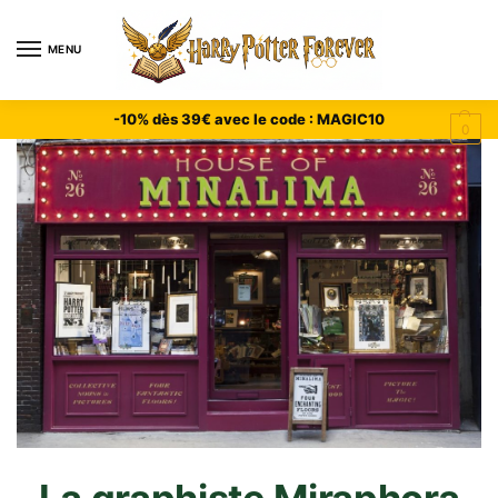
MENU
-10% dès 39€ avec le code : MAGIC10
0