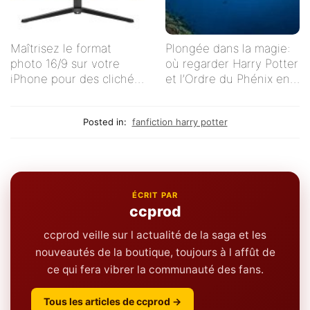
Maîtrisez le format
Plongée dans la magie:
photo 16/9 sur votre
où regarder Harry Potter
iPhone pour des clichés
et l’Ordre du Phénix en
impeccables !
streaming en français ?
Posted in:
fanfiction harry potter
ÉCRIT PAR
ccprod
ccprod veille sur l actualité de la saga et les
nouveautés de la boutique, toujours à l affût de
ce qui fera vibrer la communauté des fans.
Tous les articles de ccprod →