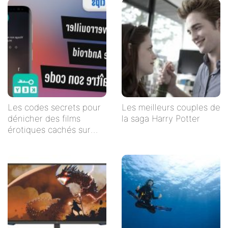
Les codes secrets pour
Les meilleurs couples de
dénicher des films
la saga Harry Potter
érotiques cachés sur
Netflix