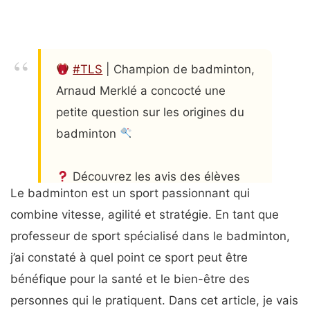
#TLS
| Champion de badminton,
Arnaud Merklé a concocté une
petite question sur les origines du
badminton
Découvrez les avis des élèves
Le badminton est un sport passionnant qui
ainsi que la réponse du jeune
combine vitesse, agilité et stratégie. En tant que
badiste tricolore
professeur de sport spécialisé dans le badminton,
pic.twitter.com/mMbVJeoiUi
j’ai constaté à quel point ce sport peut être
— francetvsport (@francetvsport)
bénéfique pour la santé et le bien-être des
October 27, 2023
personnes qui le pratiquent. Dans cet article, je vais