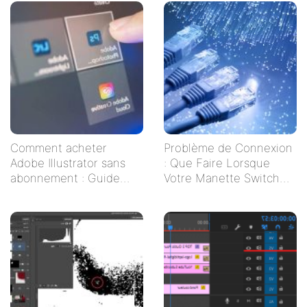
Comment acheter
Problème de Connexion
Adobe Illustrator sans
: Que Faire Lorsque
abonnement : Guide
Votre Manette Switch
pratique pour les
Ne Se Connecte Pas ?
créatifs indépendants