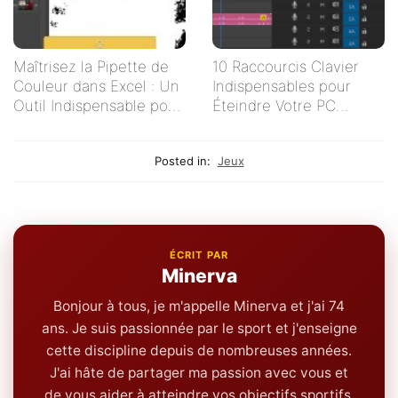
Maîtrisez la Pipette de
10 Raccourcis Clavier
Couleur dans Excel : Un
Indispensables pour
Outil Indispensable pour
Éteindre Votre PC
Vos Tableaux
Rapidement
Posted in:
Jeux
ÉCRIT PAR
Minerva
Bonjour à tous, je m'appelle Minerva et j'ai 74
ans. Je suis passionnée par le sport et j'enseigne
cette discipline depuis de nombreuses années.
J'ai hâte de partager ma passion avec vous et
de vous aider à atteindre vos objectifs sportifs.