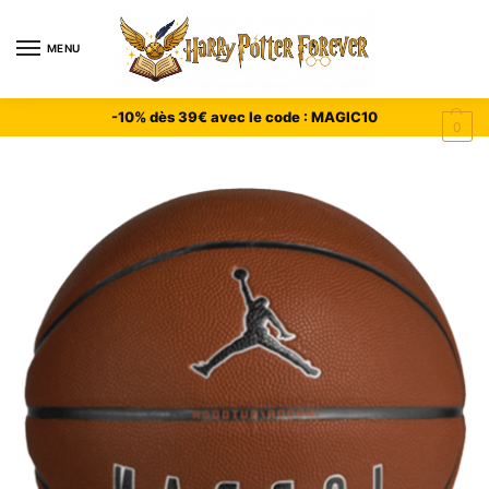
MENU
-10% dès 39€ avec le code : MAGIC10
0