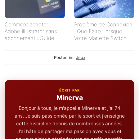
Comment acheter
Problème de Connexion
Adobe Illustrator sans
: Que Faire Lorsque
abonnement : Guide
Votre Manette Switch
pratique pour les
Ne Se Connecte Pas ?
créatifs indépendants
Posted in:
Jeux
ÉCRIT PAR
Minerva
Bonjour à tous, je m'appelle Minerva et j'ai 74
ans. Je suis passionnée par le sport et j'enseigne
cette discipline depuis de nombreuses années.
J'ai hâte de partager ma passion avec vous et