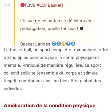
[LIVE
#CDFBasket
]
L'issue de ce match se décidera en
prolongation, quelle tension !
Basket Landes
Le basketball, un sport complet et dynamique, offre
@tgbbasket
de multiples bienfaits pour la santé physique et
pic.twitter.com/TEhxgLR0mG
mentale. Pratiqué de manière régulière, ce sport
— Fédération Française de
collectif sollicite l’ensemble du corps et stimule
BasketBall (@ffbasketball)
March 9,
l’esprit, contribuant ainsi au bien-être global des
2024
individus.
Amélioration de la condition physique