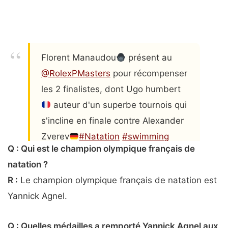
Florent Manaudou
présent au
@RolexPMasters
pour récompenser
les 2 finalistes, dont Ugo humbert
auteur d'un superbe tournois qui
s'incline en finale contre Alexander
Zverev
#Natation
#swimming
Q : Qui est le champion olympique français de
pic.twitter.com/FFaulesntw
natation ?
— Actu natation (@actuswim)
R :
Le champion olympique français de natation est
November 3, 2024
Yannick Agnel.
Q : Quelles médailles a remporté Yannick Agnel aux