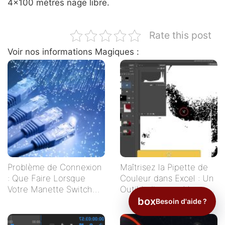
4×100 mètres nage libre.
Rate this post
Voir nos informations Magiques :
Problème de Connexion
Maîtrisez la Pipette de
: Que Faire Lorsque
Couleur dans Excel : Un
Votre Manette Switch
Outil Indispensable pour
Ne Se Connecte Pas ?
Vos Tableaux
box
Besoin d'aide ?